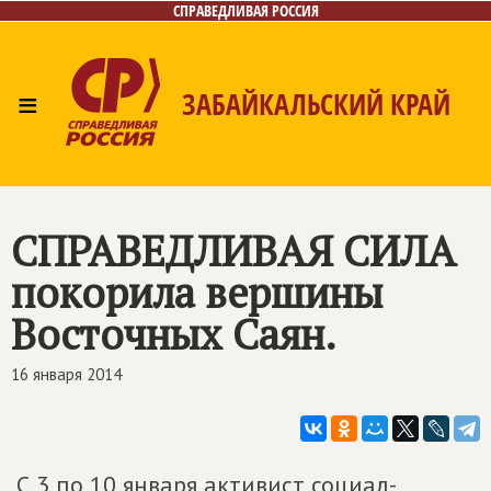
СПРАВЕДЛИВАЯ РОССИЯ
≡
ЗАБАЙКАЛЬСКИЙ КРАЙ
Главная
Новости
Лица
Фото/Видео
Газета
Контакты
СПРАВЕДЛИВАЯ СИЛА
покорила вершины
Восточных Саян.
16 января 2014
С 3 по 10 января активист социал-