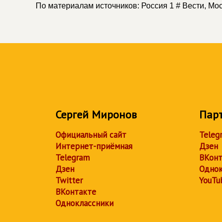
По материалам источников: Россия 1 # Вести, Мо
Сергей Миронов
Пар
Официальный сайт
Teleg
Интернет-приёмная
Дзен
Telegram
ВКонт
Дзен
Однок
Twitter
YouTu
ВКонтакте
Одноклассники