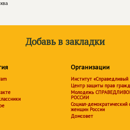
сква
Добавь в закладки
тия
Организации
ram
Институт «Справедливый
Центр защиты прав граж
акте
Молодежь СПРАВЕДЛИВО
РОССИИ
лассники
Социал-демократический 
be
женщин России
Домсовет