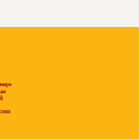
 мир»
дан
Й
союз