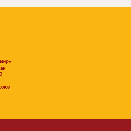
 мир»
дан
Й
союз