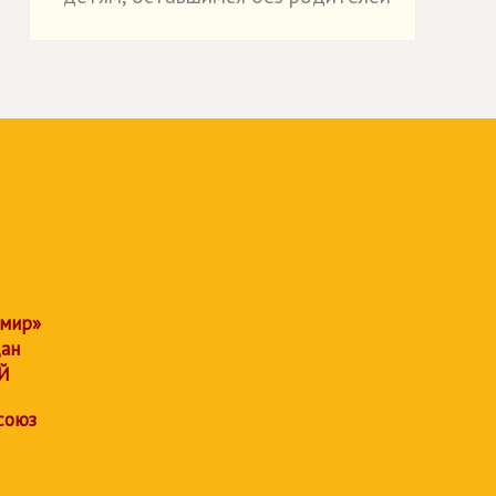
 мир»
дан
Й
союз