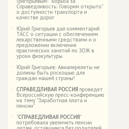
Григорьевым: "Борьба за
Справедливость: Говорим открыто"
о доступности транспорта и
качестве дорог
Юрий Григорьев дал комментарий
˙
ТАСС о ситуации с обеспечением
лекарственными средствами и о
предложении включения
практических занятий по ЗОЖ в
уроки физкультуры
Юрий Григорьев: Авиаперелеты не
˙
должны быть роскошью для
граждан нашей страны!
СПРАВЕДЛИВАЯ РОССИЯ
проведет
˙
Всероссийскую пресс-конференцию
на тему "Заработная плата и
пенсии"
"
СПРАВЕДЛИВАЯ РОССИЯ
"
˙
потребовала увеличить пенсии
детям, оставшимся без родителей