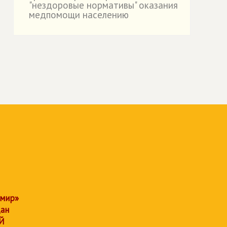
"нездоровые нормативы" оказания
медпомощи населению
 мир»
дан
Й