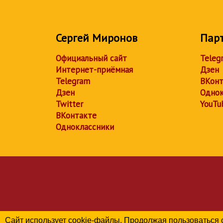
Сергей Миронов
Пар
Официальный сайт
Teleg
Интернет-приёмная
Дзен
Telegram
ВКонт
Дзен
Однок
Twitter
YouTu
ВКонтакте
Одноклассники
Сайт использует cookie-файлы. Продолжая пользоваться 