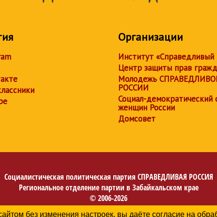
тия
Организации
ram
Институт «Справедливый
Центр защиты прав граж
акте
Молодежь СПРАВЕДЛИВО
РОССИИ
лассники
Социал-демократический 
be
женщин России
Домсовет
Социалистическая политическая партия
СПРАВЕДЛИВАЯ РОССИЯ
Региональное отделение партии в Забайкальском крае
© 2006-2026
Политика в отношении обработки персональных данных
сайтом без изменения настроек, вы даёте согласие на обр