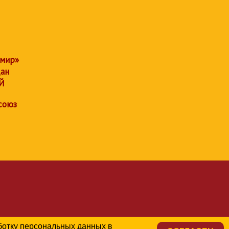
 мир»
дан
Й
союз
аботку персональных данных в