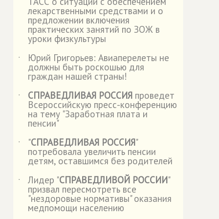
ТАСС о ситуации с обеспечением
лекарственными средствами и о
предложении включения
практических занятий по ЗОЖ в
уроки физкультуры
Юрий Григорьев: Авиаперелеты не
˙
должны быть роскошью для
граждан нашей страны!
СПРАВЕДЛИВАЯ РОССИЯ
проведет
˙
Всероссийскую пресс-конференцию
на тему "Заработная плата и
пенсии"
"
СПРАВЕДЛИВАЯ РОССИЯ
"
˙
потребовала увеличить пенсии
детям, оставшимся без родителей
Лидер "
СПРАВЕДЛИВОЙ РОССИИ
"
˙
призвал пересмотреть все
"нездоровые нормативы" оказания
медпомощи населению