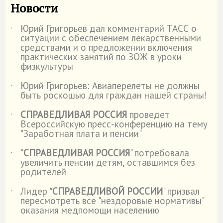
Новости
Юрий Григорьев дал комментарий ТАСС о
˙
ситуации с обеспечением лекарственными
средствами и о предложении включения
практических занятий по ЗОЖ в уроки
физкультуры
Юрий Григорьев: Авиаперелеты не должны
˙
быть роскошью для граждан нашей страны!
СПРАВЕДЛИВАЯ РОССИЯ
проведет
˙
Всероссийскую пресс-конференцию на тему
"Заработная плата и пенсии"
"
СПРАВЕДЛИВАЯ РОССИЯ
" потребовала
˙
увеличить пенсии детям, оставшимся без
родителей
Лидер "
СПРАВЕДЛИВОЙ РОССИИ
" призвал
˙
пересмотреть все "нездоровые нормативы"
оказания медпомощи населению