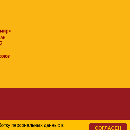
 мир»
дан
Й
союз
аботку персональных данных в
СОГЛАСЕН