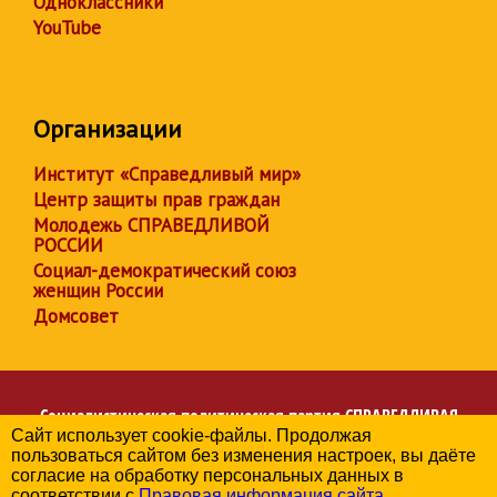
Одноклассники
YouTube
Организации
Институт «Справедливый мир»
Центр защиты прав граждан
Молодежь СПРАВЕДЛИВОЙ
РОССИИ
Социал-демократический союз
женщин России
Домсовет
Социалистическая политическая партия
СПРАВЕДЛИВАЯ
Сайт использует cookie-файлы. Продолжая
РОССИЯ
пользоваться сайтом без изменения настроек, вы даёте
Региональное отделение партии в Забайкальском крае
согласие на обработку персональных данных в
© 2006-2026
соответствии с
Правовая информация сайта
.