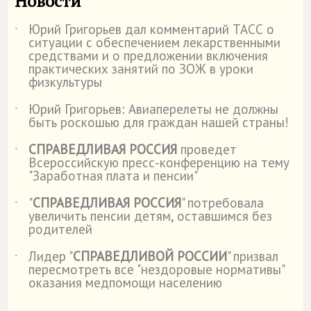
Новости
Юрий Григорьев дал комментарий ТАСС о
˙
ситуации с обеспечением лекарственными
средствами и о предложении включения
практических занятий по ЗОЖ в уроки
физкультуры
Юрий Григорьев: Авиаперелеты не должны
˙
быть роскошью для граждан нашей страны!
СПРАВЕДЛИВАЯ РОССИЯ
проведет
˙
Всероссийскую пресс-конференцию на тему
"Заработная плата и пенсии"
"
СПРАВЕДЛИВАЯ РОССИЯ
" потребовала
˙
увеличить пенсии детям, оставшимся без
родителей
Лидер "
СПРАВЕДЛИВОЙ РОССИИ
" призвал
˙
пересмотреть все "нездоровые нормативы"
оказания медпомощи населению