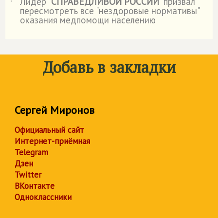
Лидер "
СПРАВЕДЛИВОЙ РОССИИ
" призвал
˙
пересмотреть все "нездоровые нормативы"
оказания медпомощи населению
Добавь в закладки
Сергей Миронов
Официальный сайт
Интернет-приёмная
Telegram
Дзен
Twitter
ВКонтакте
Одноклассники