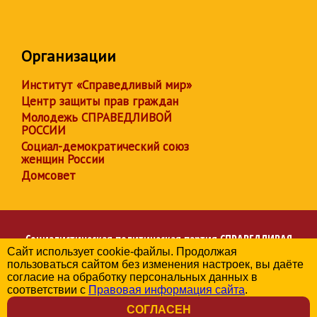
Организации
Институт «Справедливый мир»
Центр защиты прав граждан
Молодежь СПРАВЕДЛИВОЙ
РОССИИ
Социал-демократический союз
женщин России
Домсовет
Социалистическая политическая партия
СПРАВЕДЛИВАЯ
Сайт использует cookie-файлы. Продолжая
РОССИЯ
пользоваться сайтом без изменения настроек, вы даёте
Региональное отделение партии в Забайкальском крае
согласие на обработку персональных данных в
© 2006-2026
соответствии с
Правовая информация сайта
.
Политика в отношении обработки персональных данных
СОГЛАСЕН