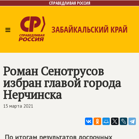
СПРАВЕДЛИВАЯ РОССИЯ
≡
ЗАБАЙКАЛЬСКИЙ КРАЙ
Главная
Новости
Лица
Фото/Видео
Газета
Контакты
Роман Сенотрусов
избран главой города
Нерчинска
15 марта 2021
По итогам результатов досрочных