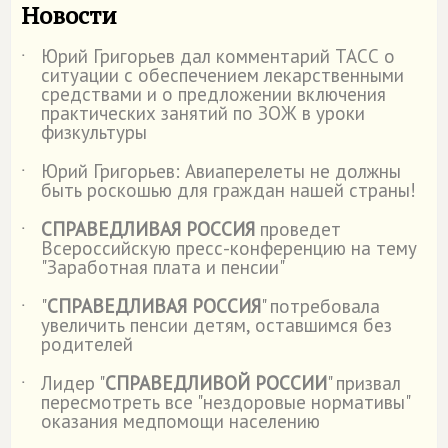
Новости
Юрий Григорьев дал комментарий ТАСС о
˙
ситуации с обеспечением лекарственными
средствами и о предложении включения
практических занятий по ЗОЖ в уроки
физкультуры
Юрий Григорьев: Авиаперелеты не должны
˙
быть роскошью для граждан нашей страны!
СПРАВЕДЛИВАЯ РОССИЯ
проведет
˙
Всероссийскую пресс-конференцию на тему
"Заработная плата и пенсии"
"
СПРАВЕДЛИВАЯ РОССИЯ
" потребовала
˙
увеличить пенсии детям, оставшимся без
родителей
Лидер "
СПРАВЕДЛИВОЙ РОССИИ
" призвал
˙
пересмотреть все "нездоровые нормативы"
оказания медпомощи населению