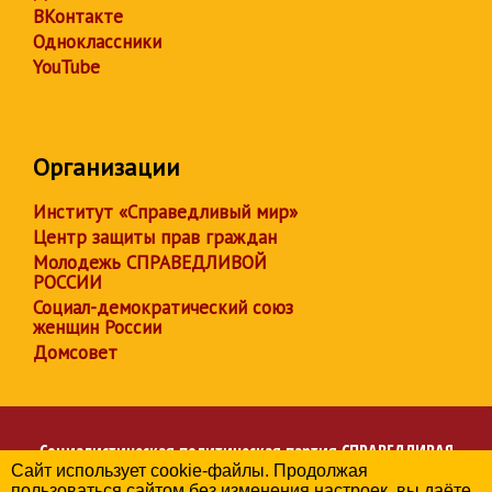
ВКонтакте
Одноклассники
YouTube
Организации
Институт «Справедливый мир»
Центр защиты прав граждан
Молодежь СПРАВЕДЛИВОЙ
РОССИИ
Социал-демократический союз
женщин России
Домсовет
Социалистическая политическая партия
СПРАВЕДЛИВАЯ
Сайт использует cookie-файлы. Продолжая
РОССИЯ
пользоваться сайтом без изменения настроек, вы даёте