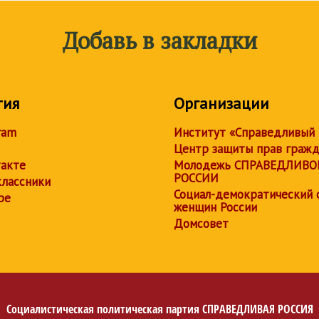
Добавь в закладки
тия
Организации
ram
Институт «Справедливый
Центр защиты прав граж
акте
Молодежь СПРАВЕДЛИВО
РОССИИ
лассники
Социал-демократический 
be
женщин России
Домсовет
Социалистическая политическая партия
СПРАВЕДЛИВАЯ РОССИЯ