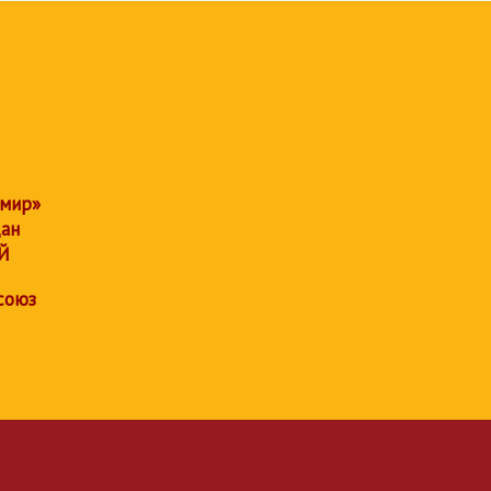
 мир»
дан
Й
союз