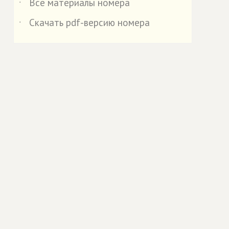
Все материалы номера
˙
Скачать pdf-версию номера
˙