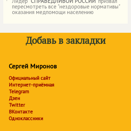
Лидер "
СПРАВЕДЛИВОЙ РОССИИ
" призвал
˙
пересмотреть все "нездоровые нормативы"
оказания медпомощи населению
Добавь в закладки
Сергей Миронов
Официальный сайт
Интернет-приёмная
Telegram
Дзен
Twitter
ВКонтакте
Одноклассники