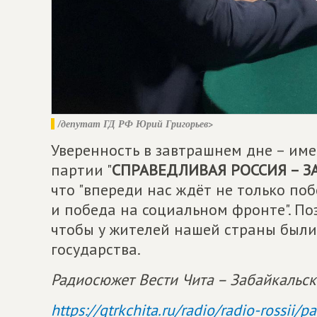
/депутат ГД РФ Юрий Григорьев>
Уверенность в завтрашнем дне – им
партии "
СПРАВЕДЛИВАЯ РОССИЯ – З
что "впереди нас ждёт не только по
и победа на социальном фронте". По
чтобы у жителей нашей страны был
государства.
Радиосюжет Вести Чита – Забайкальс
https://gtrkchita.ru/radio/radio-rossii