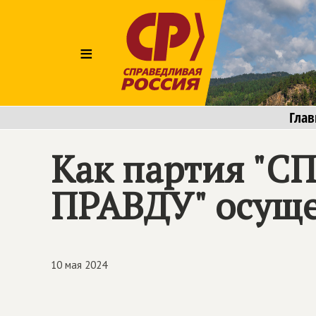
≡
Глав
Как партия "
СП
ПРАВДУ
" осущ
10 мая 2024