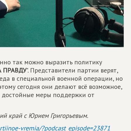
енно так можно выразить политику
А ПРАВДУ
". Представители партии верят,
беда в специальной военной операции, но
этому сегодня они делают всё возможное,
и достойные меры поддержки от
кий край с Юрием Григорьевым.
/partiinoe-vremia/?podcast_episode=23871