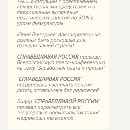
ТАСС о ситуации с обеспечением
лекарственными средствами и о
предложении включения
практических занятий по ЗОЖ в
уроки физкультуры
Юрий Григорьев: Авиаперелеты не
˙
должны быть роскошью для
граждан нашей страны!
СПРАВЕДЛИВАЯ РОССИЯ
проведет
˙
Всероссийскую пресс-конференцию
на тему "Заработная плата и пенсии"
"
СПРАВЕДЛИВАЯ РОССИЯ
"
˙
потребовала увеличить пенсии
детям, оставшимся без родителей
Лидер "
СПРАВЕДЛИВОЙ РОССИИ
"
˙
призвал пересмотреть все
"нездоровые нормативы" оказания
медпомощи населению