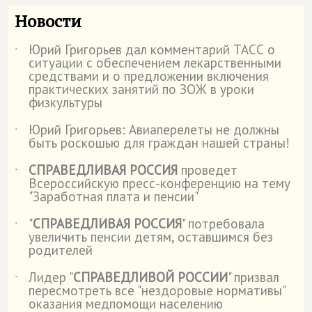
Новости
Юрий Григорьев дал комментарий ТАСС о
˙
ситуации с обеспечением лекарственными
средствами и о предложении включения
практических занятий по ЗОЖ в уроки
физкультуры
Юрий Григорьев: Авиаперелеты не должны
˙
быть роскошью для граждан нашей страны!
СПРАВЕДЛИВАЯ РОССИЯ
проведет
˙
Всероссийскую пресс-конференцию на тему
"Заработная плата и пенсии"
"
СПРАВЕДЛИВАЯ РОССИЯ
" потребовала
˙
увеличить пенсии детям, оставшимся без
родителей
Лидер "
СПРАВЕДЛИВОЙ РОССИИ
" призвал
˙
пересмотреть все "нездоровые нормативы"
оказания медпомощи населению