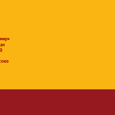
 мир»
дан
Й
союз