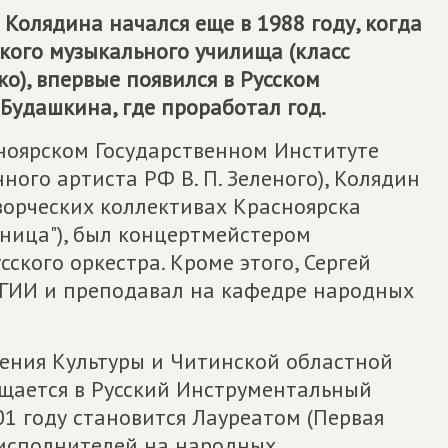
Колядина начался еще в 1988 году, когда
ского музыкального училища (класс
ко), впервые появился в Русском
удашкина, где проработал год.
ноярском Государственном Институте
нного артиста РФ В. П. Зеленого), Колядин
ворческих коллективах Красноярска
ьница"), был концертмейстером
ского оркестра. Кроме этого, Сергей
КГИИ и преподавал на кафедре народных
ления Культуры и Читинской областной
щается в Русский Инструментальный
001 году становится Лауреатом (Первая
 исполнителей на народных