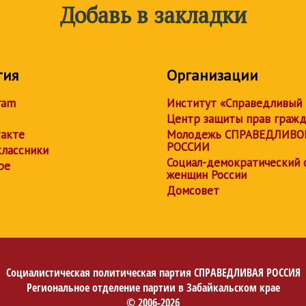
Добавь в закладки
тия
Организации
ram
Институт «Справедливый
Центр защиты прав граж
акте
Молодежь СПРАВЕДЛИВО
РОССИИ
лассники
Социал-демократический 
be
женщин России
Домсовет
Социалистическая политическая партия
СПРАВЕДЛИВАЯ РОССИЯ
Региональное отделение партии в Забайкальском крае
© 2006-2026