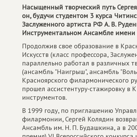
Насыщенный творческий путь Сергея 
он, будучи студентом 3 курса Читин
Заслуженного артиста РФ А. В. Руден
Инструментальном Ансамбле имени Б
Продолжив свое образование в Крас
Искусств (класс профессора, Заслуже
параллельно работал в различных т
(ансамбль "Наигрыш", ансамбль "Вол
Красноярского филармонического рус
прошел ассистентуру-стажировку в 
инструментов.
В 1999 году, по приглашению Управ
филармонии, Сергей Колядин возвра
Ансамбль им. Н. П. Будашкина, а в 2
премия) VI Всероссийского конкурса