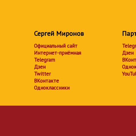
Сергей Миронов
Пар
Официальный сайт
Teleg
Интернет-приёмная
Дзен
Telegram
ВКонт
Дзен
Однок
Twitter
YouTu
ВКонтакте
Одноклассники