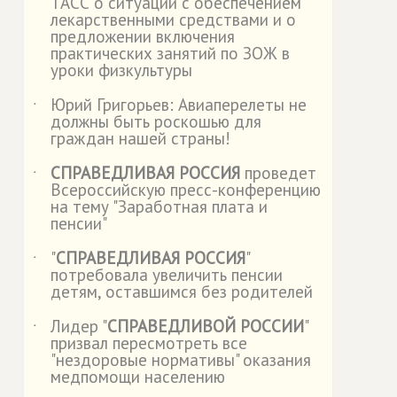
ТАСС о ситуации с обеспечением
лекарственными средствами и о
предложении включения
практических занятий по ЗОЖ в
уроки физкультуры
Юрий Григорьев: Авиаперелеты не
˙
должны быть роскошью для
граждан нашей страны!
СПРАВЕДЛИВАЯ РОССИЯ
проведет
˙
Всероссийскую пресс-конференцию
на тему "Заработная плата и
пенсии"
"
СПРАВЕДЛИВАЯ РОССИЯ
"
˙
потребовала увеличить пенсии
детям, оставшимся без родителей
Лидер "
СПРАВЕДЛИВОЙ РОССИИ
"
˙
призвал пересмотреть все
"нездоровые нормативы" оказания
медпомощи населению