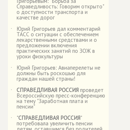
Григорьевым: "Борьба за
Справедливость: Говорим открыто"
о доступности транспорта и
качестве дорог
Юрий Григорьев дал комментарий
˙
ТАСС о ситуации с обеспечением
лекарственными средствами и о
предложении включения
практических занятий по ЗОЖ в
уроки физкультуры
Юрий Григорьев: Авиаперелеты не
˙
должны быть роскошью для
граждан нашей страны!
СПРАВЕДЛИВАЯ РОССИЯ
проведет
˙
Всероссийскую пресс-конференцию
на тему "Заработная плата и
пенсии"
"
СПРАВЕДЛИВАЯ РОССИЯ
"
˙
потребовала увеличить пенсии
детям, оставшимся без родителей