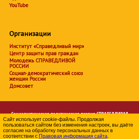
YouTube
Организации
Институт «Справедливый мир»
Центр защиты прав граждан
Молодежь СПРАВЕДЛИВОЙ
РОССИИ
Социал-демократический союз
женщин России
Домсовет
Социалистическая политическая партия
СПРАВЕДЛИВАЯ
Сайт использует cookie-файлы. Продолжая
РОССИЯ
пользоваться сайтом без изменения настроек, вы даёте
Региональное отделение партии в Забайкальском крае
согласие на обработку персональных данных в
© 2006-2026
соответствии с
Правовая информация сайта
.