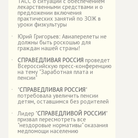
ТАСС о ситуации с обеспечением
лекарственными средствами и о
предложении включения
практических занятий по ЗОЖ в
уроки физкультуры
Юрий Григорьев: Авиаперелеты не
˙
должны быть роскошью для
граждан нашей страны!
СПРАВЕДЛИВАЯ РОССИЯ
проведет
˙
Всероссийскую пресс-конференцию
на тему "Заработная плата и
пенсии"
"
СПРАВЕДЛИВАЯ РОССИЯ
"
˙
потребовала увеличить пенсии
детям, оставшимся без родителей
Лидер "
СПРАВЕДЛИВОЙ РОССИИ
"
˙
призвал пересмотреть все
"нездоровые нормативы" оказания
медпомощи населению