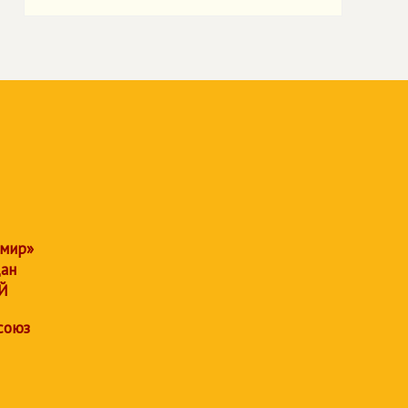
 мир»
дан
Й
союз