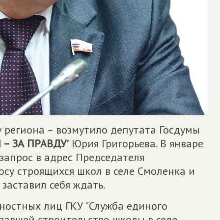
 региона – возмутило депутата Госдумы
 – ЗА ПРАВДУ
" Юрия Григорьева. В январе
запрос в адрес Председателя
су строящихся школ в селе Смоленка и
 заставил себя ждать.
остных лиц ГКУ "Служба единого
азавшей строительство школы в селе