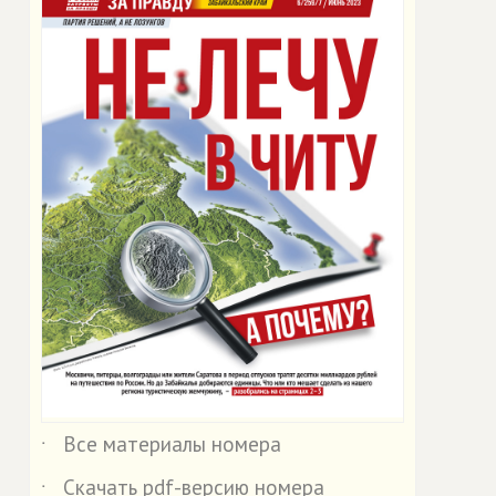
Все материалы номера
˙
Скачать pdf-версию номера
˙