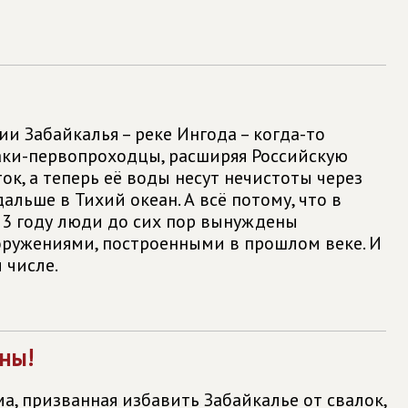
и Забайкалья – реке Ингода – когда-то
аки-первопроходцы, расширяя Российскую
к, а теперь её воды несут нечистоты через
альше в Тихий океан. А всё потому, что в
23 году люди до сих пор вынуждены
оружениями, построенными в прошлом веке. И
 числе.
аны!
а, призванная избавить Забайкалье от свалок,