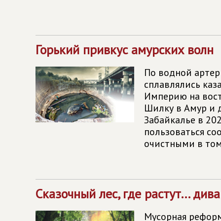
Горький привкус амурских волн
По водной артери
сплавлялись каз
Империю на восто
Шилку в Амур и д
Забайкалье в 20
пользоваться со
очистными в том
Сказочный лес, где растут... див
Мусорная реформ