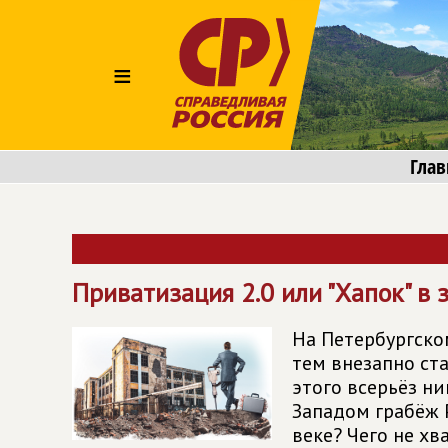
≡
Глав
Приватизация 2.0 или "Хапок" в 
На Петербургско
тем внезапно ст
этого всерьёз н
Западом грабёж Р
веке? Чего не х