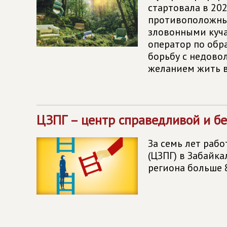
стартовала в 202
противоположны
зловонными куч
оператор по обр
борьбу с недово
желанием жить в
ЦЗПГ – центр справедливой и б
За семь лет раб
(ЦЗПГ) в Забайк
региона больше 