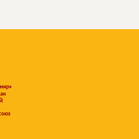
 мир»
дан
Й
союз