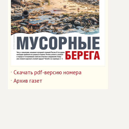
Скачать pdf-версию номера
˙
Архив газет
˙